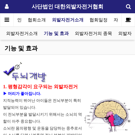
사단법인 대한외발자전거협회
메인
협회소개
외발자전거소개
협회일정
자료실
외발자전거소개
기능 및 효과
외발자전거의 종목
외발자전
기능 및 효과
1. 평형감각이 요구되는 외발자전거
▶ 머리가 좋아집니다.
지적능력이 뛰어난 아이들은 전뇌부분이 특히
발달되어 있습니다.
이 전뇌부분을 발달시키기 위해서는 소뇌의 역
할이 아주 중요합니다.
소뇌란 몸의평형 및 운동을 담당하는 중추로서