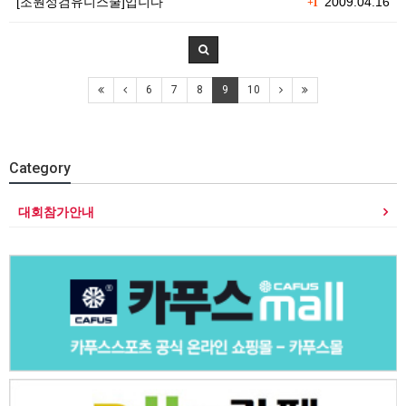
[조원성검유니스쿨]입니다
2009.04.16
+1
6
7
8
9
10
Category
대회참가안내