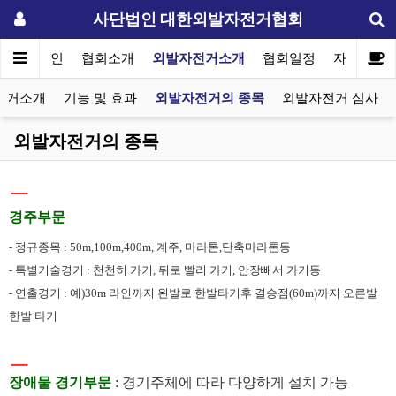
사단법인 대한외발자전거협회
메인
협회소개
외발자전거소개
협회일정
자료실
전거소개
기능 및 효과
외발자전거의 종목
외발자전거 심사
외발자전거의 종목
ㅡ
경주부문
- 정규종목 : 50m,100m,400m, 계주, 마라톤,단축마라톤등
- 특별기술경기 : 천천히 가기, 뒤로 빨리 가기, 안장빼서 가기등
- 연출경기 : 예)30m 라인까지 왼발로 한발타기후 결승점(60m)까지 오른발
한발 타기
ㅡ
장애물 경기부문
: 경기주체에 따라 다양하게 설치 가능