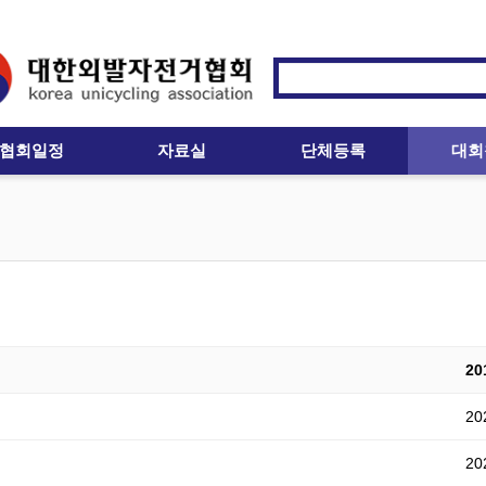
협회일정
자료실
단체등록
대회
201
202
202